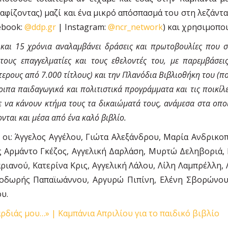
αφίζοντας) μαζί και ένα μικρό απόσπασμά του στη λεζάντα
cebook:
@ddp.gr
| Instagram:
@ncr_network
) και χρησιμοπο
 και 15 χρόνια αναλαμβάνει δράσεις και πρωτοβουλίες που
υς επαγγελματίες και τους εθελοντές του, με παρεμβάσεις
τερους από 7.000 τίτλους) και την Πλανόδια Βιβλιοθήκη του (πο
πα παιδαγωγικά και πολιτιστικά προγράμματα και τις ποικίλες
ε να κάνουν κτήμα τους τα δικαιώματά τους, ανάμεσα στα οποί
ται και μέσα από ένα καλό βιβλίο.
οι: Άγγελος Αγγέλου, Γιώτα Αλεξάνδρου, Μαρία Ανδρικο
 Αρμάντο Γκέζος, Αγγελική Δαρλάση, Μυρτώ Δεληβοριά, 
ριανού, Κατερίνα Κρις, Αγγελική Λάλου, Λίλη Λαμπρέλλη,
οδωρής Παπαϊωάννου, Αργυρώ Πιπίνη, Ελένη Σβορώνου
υ.
αρδιάς μου…» | Καμπάνια Απριλίου για το παιδικό βιβλίο