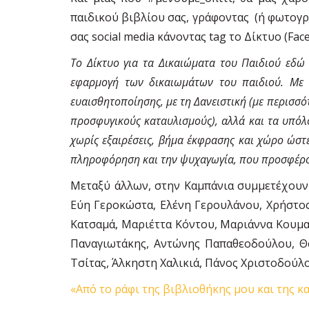
παιδικού βιβλίου σας, γράφοντας (ή φωτογρ
σας social media κάνοντας tag το Δίκτυο (Fa
Το Δίκτυο για τα Δικαιώματα του Παιδιού εδώ
εφαρμογή των δικαιωμάτων του παιδιού. Με το
ευαισθητοποίησης, με τη Δανειστική (με περισσό
προσφυγικούς καταυλισμούς), αλλά και τα υπόλοι
χωρίς εξαιρέσεις, βήμα έκφρασης και χώρο ώστ
πληροφόρηση και την ψυχαγωγία, που προσφέρον
Μεταξύ άλλων, στην Καμπάνια συμμετέχουν 
Εύη Γεροκώστα, Ελένη Γερουλάνου, Χρήστος
Κατσαμά, Μαριέττα Κόντου, Μαριάννα Κουμα
Παναγιωτάκης, Αντώνης Παπαθεοδούλου, Θ
Τσίτας, Άλκηστη Χαλικιά, Πάνος Χριστοδούλο
«Από το ράφι της βιβλιοθήκης μου και της κ