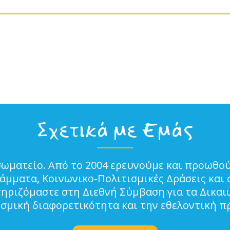
Σχετικά με Εμάς
σωματείο. Από το 2004 ερευνούμε και προωθού
μματα, Κοινωνικο-Πολιτισμικές Δράσεις και 
τηριζόμαστε στη Διεθνή Σύμβαση για τα Δικα
ισμική διαφορετικότητα και την εθελοντική π