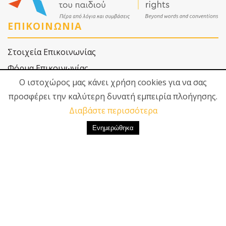
ΕΠΙΚΟΙΝΩΝΙΑ
Στοιχεία Επικοινωνίας
Φόρμα Επικοινωνίας
Ο ιστοχώρος μας κάνει χρήση cookies για να σας
προσφέρει την καλύτερη δυνατή εμπειρία πλοήγησης.
Δίκτυο για τα Δικαιώματα του Παιδιού
Διαβάστε περισσότερα
Αλκαµένους 11Β, ΤΚ 104 39 Αθήνα
+30 210 8846590
diktio@ddp.gr
ΑΚΟΛΟΥΘΗΣΕ ΜΑΣ