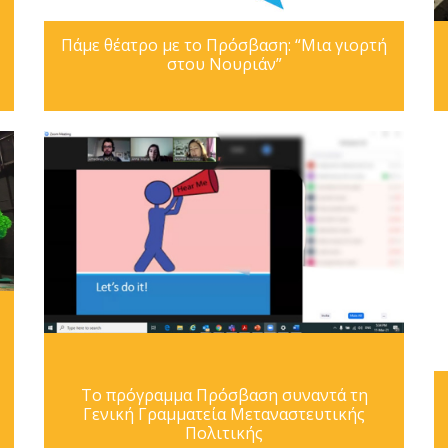
Πάμε θέατρο με το Πρόσβαση: “Μια γιορτή
στου Νουριάν”
Το πρόγραμμα Πρόσβαση συναντά τη
Γενική Γραμματεία Μεταναστευτικής
Πολιτικής