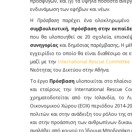
προσφύγων, και (γ) τα υψηλά ποσοστά ανεργ
ενδυνάμωση των εφήβων και νέων.
Η
Πρόσβαση
παρέχει ένα ολοκληρωμένο
συμβουλευτική, πρόσβαση στην εκπαίδε
που θα υλοποιηθεί σε 20 σχολεία, επισκέ
συνηγορίας
και δημόσιας παρέμβασης
.
Η μέ
εγχειρίδιο το οποίο θα είναι διαθέσιμο σε 
μαζί με την
International Rescue Committee H
Νεότητας του Δικτύου στην Αθήνα.
Το έργο
Πρόσβαση
υλοποιείται στο πλαίσιο 
και εταίρους την International Rescue C
χρηματοδοτείται από την Ισλανδία, το 
Οικονομικού Χώρου (ΕΟΧ) περιόδου 2014-20
πολιτών και στην ανάδειξη του ρόλου της 
και στην προάσπιση των ανθρωπίνων δικαιωμ
αναλάβει από κοινού το Ίδρυμα Μποδοσάκη κα