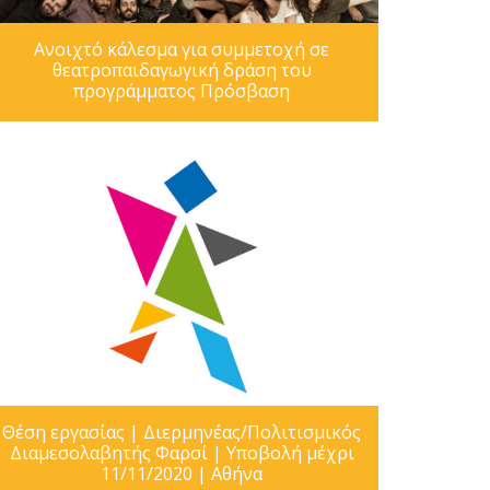
Ανοιχτό κάλεσμα για συμμετοχή σε
θεατροπαιδαγωγική δράση του
προγράμματος Πρόσβαση
Θέση εργασίας | Διερμηνέας/Πολιτισμικός
Διαμεσολαβητής Φαρσί | Υποβολή μέχρι
11/11/2020 | Αθήνα