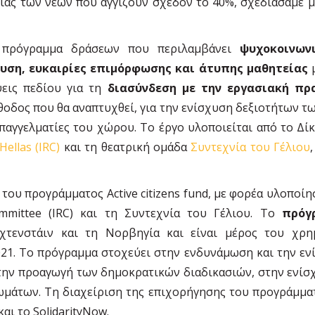
ίας των νέων που αγγίζουν σχεδόν το 40%, σχεδιάσαμε μ
 πρόγραμμα δράσεων που περιλαμβάνει
ψυχοκοινων
υση, ευκαιρίες επιμόρφωσης και άτυπης μαθητείας
ψεις πεδίου για τη
διασύνδεση με την εργασιακή πρ
θοδος που θα αναπτυχθεί, για την ενίσχυση δεξιοτήτων τ
επαγγελματίες του χώρου. Το έργο υλοποιείται από το Δί
ellas (IRC)
και τη θεατρική ομάδα
Συντεχνία του Γέλιου
του προγράμματος Active citizens fund, με φορέα υλοποίη
ommittee (IRC) και τη Συντεχνία του Γέλιου. Το
πρόγ
Λιχτενστάιν και τη Νορβηγία και είναι μέρος του χρ
21. Το πρόγραμμα στοχεύει στην ενδυνάμωση και την εν
στην προαγωγή των δημοκρατικών διαδικασιών, στην ενίσ
άτων. Τη διαχείριση της επιχορήγησης του προγράμματος
ι το SolidarityNow.