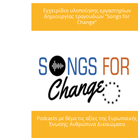
Εγχειρίδιο υλοποίησης εργαστηρίων
δημιουργίας τραγουδιών ”Songs for
Change”
Podcasts με θέμα τις αξίες της Ευρωπαϊκής
Ένωσης: Ανθρώπινα Δικαιώματα