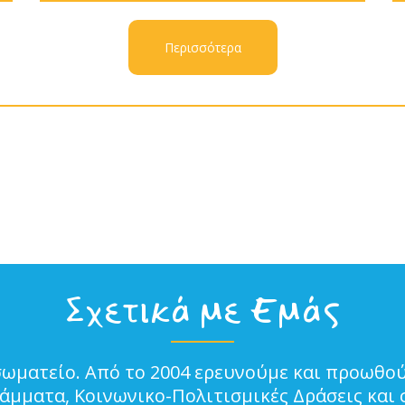
Περισσότερα
Σχετικά με Εμάς
σωματείο. Από το 2004 ερευνούμε και προωθού
μματα, Κοινωνικο-Πολιτισμικές Δράσεις και 