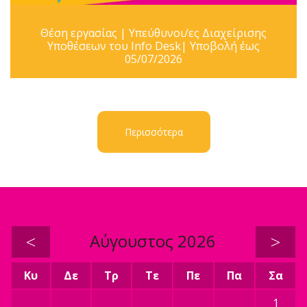
Θέση εργασίας | Υπεύθυνοι/ες Διαχείρισης
Υποθέσεων του Info Desk| Υποβολή έως
05/07/2026
Περισσότερα
<
Αύγουστος 2026
>
Κυ
Δε
Τρ
Τε
Πε
Πα
Σα
1