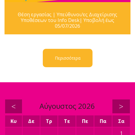
Θέση εργασίας | Υπεύθυνοι/ες Διαχείρισης
Υποθέσεων του Info Desk| Υποβολή έως
05/07/2026
Περισσότερα
<
Αύγουστος 2026
>
Κυ
Δε
Τρ
Τε
Πε
Πα
Σα
1