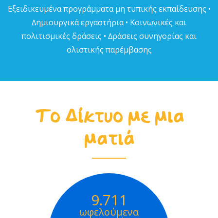
Εξειδικευµένα προγράµµατα µη τυπικής εκπαίδευσης •
∆ηµιουργικά εργαστήρια • Κοινωνικές και
πολιτισµικές δράσεις • ∆ράσεις συνηγορίας και
ολιστικής παρέµβασης
Το Δίκτυο με μια
ματιά
9.711
ωφελούμενα