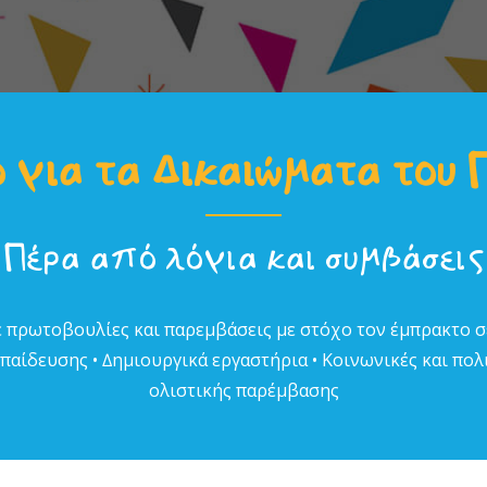
 για τα Δικαιώµατα του 
Πέρα από λόγια και συµβάσεις
 πρωτοβουλίες και παρεµβάσεις µε στόχο τον έµπρακτο 
αίδευσης • ∆ηµιουργικά εργαστήρια • Κοινωνικές και πολι
ολιστικής παρέµβασης