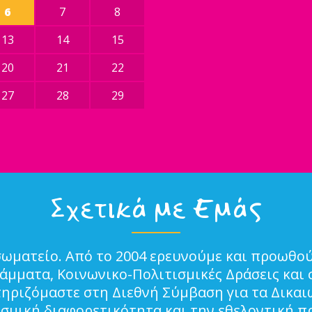
6
7
8
13
14
15
20
21
22
27
28
29
Σχετικά με Εμάς
σωματείο. Από το 2004 ερευνούμε και προωθού
μματα, Κοινωνικο-Πολιτισμικές Δράσεις και 
τηριζόμαστε στη Διεθνή Σύμβαση για τα Δικα
ισμική διαφορετικότητα και την εθελοντική π