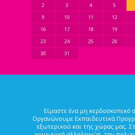
2
3
4
5
9
10
11
12
16
17
18
19
23
24
25
26
30
31
Είμαστε ένα μη κερδοσκοπικό 
Οργανώνουμε Εκπαιδευτικά Προγρά
εξωτερικού και της χώρας μας. Σ
κοινωνική αλληλεγγύη, την πολιτ