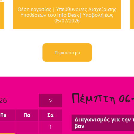
Θέση εργασίας | Υπεύθυνοι/ες Διαχείρισης
Υποθέσεων του Info Desk| Υποβολή έως
05/07/2026
Περισσότερα
Πέμπτη 06
26
>
Πε
Πα
Σα
Διαγωνισμός για την 
βαν
1