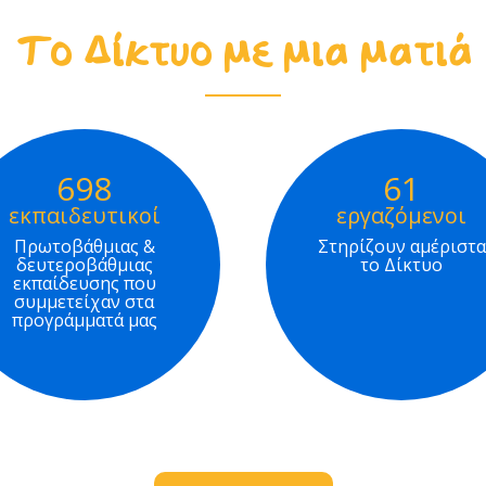
Το Δίκτυο με μια ματιά
698
61
εκπαιδευτικοί
εργαζόμενοι
Πρωτοβάθμιας &
Στηρίζουν αμέριστα
δευτεροβάθμιας
το Δίκτυο
εκπαίδευσης που
συμμετείχαν στα
προγράμματά μας