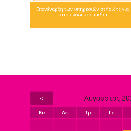
Επανέναρξη των υπηρεσιών στήριξης για
τα ασυνόδευτα παιδιά
<
Αύγουστος 20
Κυ
Δε
Τρ
Τε