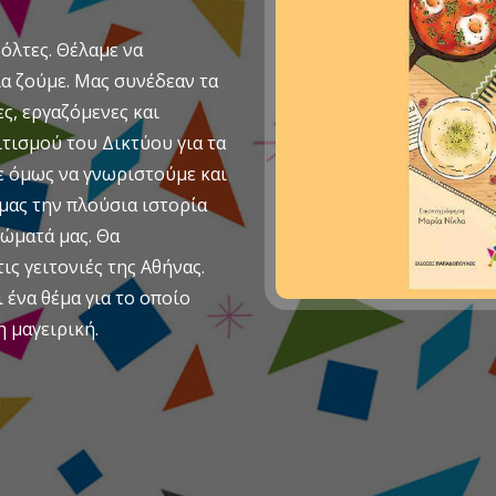
όλτες. Θέλαμε να
α ζούμε. Μας συνέδεαν τα
ς, εργαζόμενες και
τισμού του Δικτύου για τα
ε όμως να γνωριστούμε και
 μας την πλούσια ιστορία
ιώματά μας. Θα
ις γειτονιές της Αθήνας.
ένα θέμα για το οποίο
η μαγειρική.