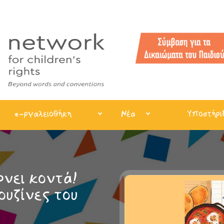
e-ργαλειοθήκη
Νέα
Υποστήρι
νει κοντά!
ουζίνες του