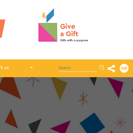
Αναζήτηση
t us
GR