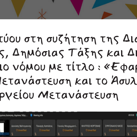
τύου στη συζήτηση της Δ
ς, Δημόσιας Τάξης και Δ
ιο νόμου με τίτλο : «Εφ
ετανάστευση και το Άσυλ
υργείου Μετανάστευση