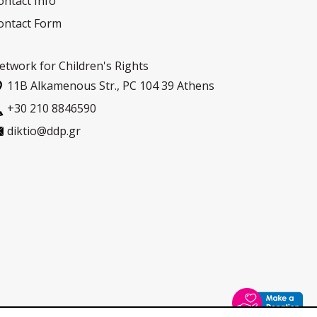
ontact Info
ontact Form
etwork for Children's Rights
11Β Alkamenous Str., PC 104 39 Athens
+30 210 8846590
diktio@ddp.gr