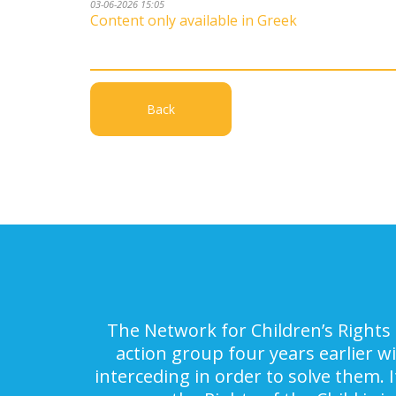
03-06-2026 15:05
Content only available in Greek
Back
The Network for Children’s Rights 
action group four years earlier w
interceding in order to solve them. 