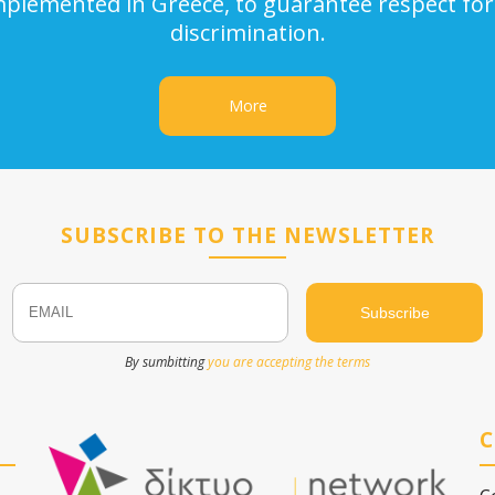
implemented in Greece, to guarantee respect for
discrimination.
More
SUBSCRIBE TO THE NEWSLETTER
Email
Name
By sumbitting
you are accepting the terms
C