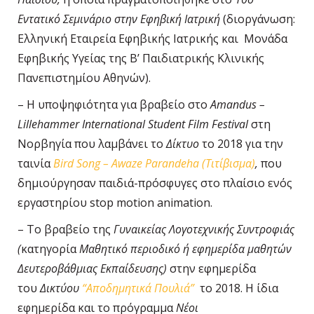
Εντατικό Σεμινάριο στην Εφηβική Ιατρική
(διοργάνωση:
Ελληνική Εταιρεία Εφηβικής Ιατρικής και Μονάδα
Εφηβικής Υγείας της Β’ Παιδιατρικής Κλινικής
Πανεπιστημίου Αθηνών)
.
–
Η υποψηφιότητα για βραβείο στο
Amandus –
Lillehammer International Student Film Festival
στη
Νορβηγία που λαμβάνει το
Δίκτυο
το 2018 για την
ταινία
Bird Song – Awaze Parandeha (Τιτίβισμα)
,
που
δημιούργησαν παιδιά-πρόσφυγες στο πλαίσιο ενός
εργαστηρίου stop motion animation.
– Το βραβείο της
Γυναικείας Λογοτεχνικής Συντροφιάς
(
κατηγορία
Μαθητικό περιοδικό ή εφημερίδα μαθητών
Δευτεροβάθμιας Εκπαίδευσης)
στην εφημερίδα
του
Δικτύου
“Αποδημητικά Πουλιά”
το 2018. Η ίδια
εφημερίδα και το πρόγραμμα
Νέοι