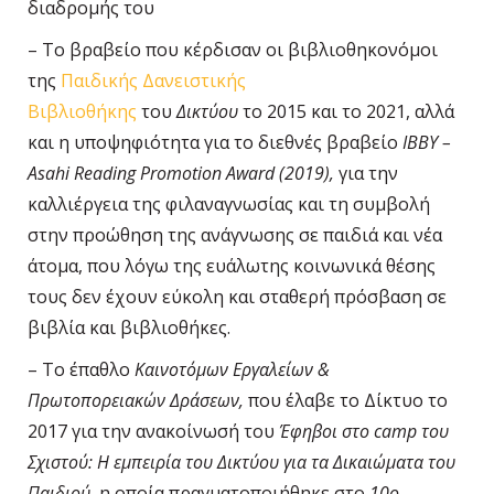
διαδρομής του
– Το βραβείο που κέρδισαν οι βιβλιοθηκονόμοι
της
Παιδικής Δανειστικής
Βιβλιοθήκης
του
Δικτύου
το 2015 και το 2021, αλλά
και η υποψηφιότητα για το διεθνές βραβείο
IBBY –
Asahi Reading Promotion Award (2019),
για την
καλλιέργεια της φιλαναγνωσίας και τη συμβολή
στην προώθηση της ανάγνωσης σε παιδιά και νέα
άτομα, που λόγω της ευάλωτης κοινωνικά θέσης
τους δεν έχουν εύκολη και σταθερή πρόσβαση σε
βιβλία και βιβλιοθήκες.
– Το έπαθλο
Καινοτόμων Εργαλείων &
Πρωτοπορειακών Δράσεων,
που έλαβε το Δίκτυο το
2017 για την ανακοίνωσή του
Έφηβοι στο camp του
Σχιστού: Η εμπειρία του Δικτύου για τα Δικαιώματα του
Παιδιού,
η οποία πραγματοποιήθηκε στο
10ο