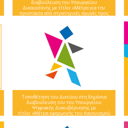
διαβούλευση του Υπουργείου
Δικαιοσύνης με τίτλο: «Μέτρα για την
προστασία από στρατηγικές αγωγές προς
αποθάρρυνση της συμμετοχής του κοινού
σύμφωνα με την Οδηγία (ΕΕ) 2024/1069 –
Νέο πλαίσιο για τη συμμόρφωση της
Διοίκησ
Τοποθέτηση του Δικτύου στη δημόσια
διαβούλευση του του Υπουργείου
Ψηφιακής Διακυβέρνησης με
τίτλο: «Μέτρα εφαρμογής του Κανονισμού
(ΕΕ) 2024/1689 του Ευρωπαϊκού
Κοινοβουλίου και του Συμβουλίου της