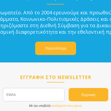
σωματείο. Από το 2004 ερευνούμε και προωθού
μματα, Κοινωνικο-Πολιτισμικές Δράσεις και 
τηριζόμαστε στη Διεθνή Σύμβαση για τα Δικα
ισμική διαφορετικότητα και την εθελοντική π
Περισσότερα
ΕΓΓΡΑΦΗ ΣΤΟ NEWSLETTER
Email
Name
Με την υποβολή
αποδέχεστε τους όρους