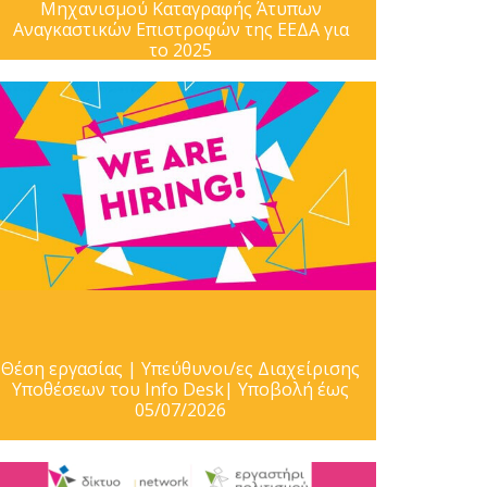
Μηχανισμού Καταγραφής Άτυπων
Αναγκαστικών Επιστροφών της ΕΕΔΑ για
το 2025
Θέση εργασίας | Υπεύθυνοι/ες Διαχείρισης
Υποθέσεων του Info Desk| Υποβολή έως
05/07/2026