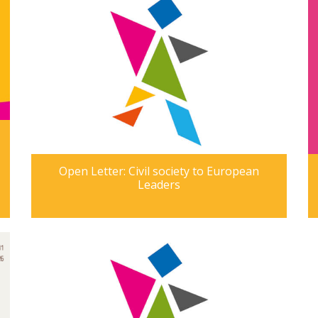
13ης Ιουνίου 2024 (Kανονισμός για την
τεχνητή νοημοσύνη) –
Open Letter: Civil society to European
Leaders