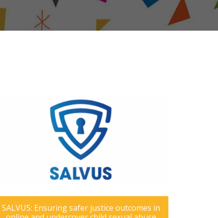
SALVUS: Ensuring safer justice outcomes in
online and undercover child sexual abuse