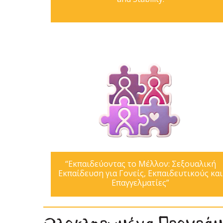
“Εκπαιδεύοντας το Μέλλον: Σεξουαλική
Εκπαίδευση για Γονείς, Εκπαιδευτικούς και
Επαγγελματίες”