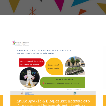
Δημιουργικές & Βιωματικές Δράσεις στο
Νοσοκομείο Παίδων «Η Αγία Σοφία» σε