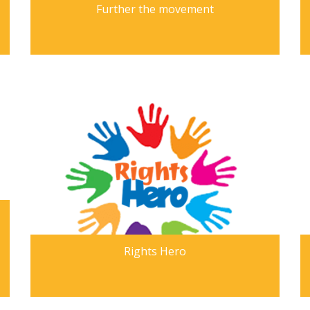
Further the movement
Rights Hero