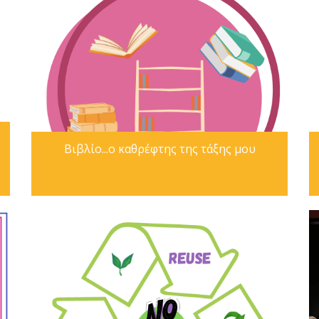
Βιβλίο...ο καθρέφτης της τάξης μου