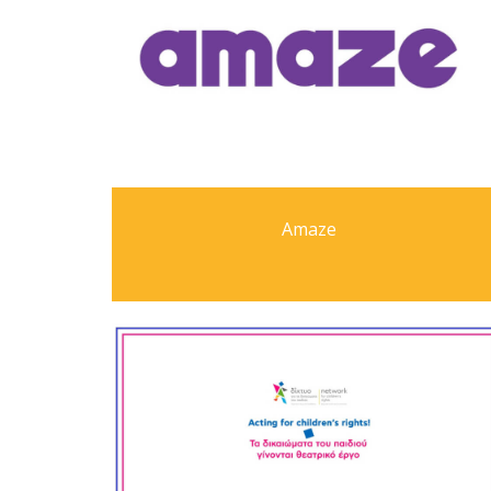
Αmaze