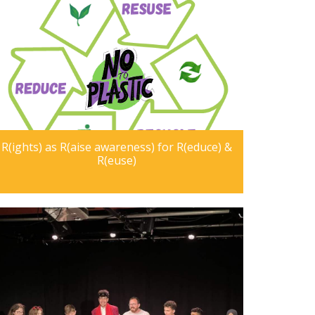
R(ights) as R(aise awareness) for R(educe) &
R(euse)