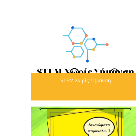
STEM Χωρίς Σήμανση