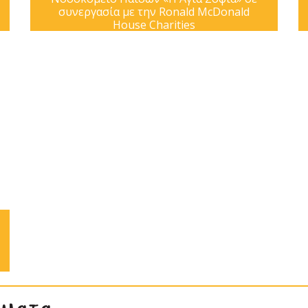
συνεργασία με την Ronald McDonald
House Charities