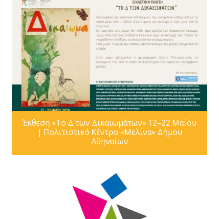
Έκθεση «Το Δ των Δικαιωμάτων» 12–22 Μαΐου
| Πολιτιστικό Κέντρο «Μελίνα» Δήμου
Αθηναίων