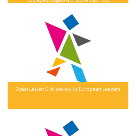
του Κανονισμού (ΕΕ) 2024/1689 του
Ευρωπαϊκού Κοινοβουλίου και του
Συμβουλίου της 13ης Ιουνίου 2024
(Kανονισμός για την τεχνητή νοημοσύνη) –
Open Letter: Civil society to European Leaders