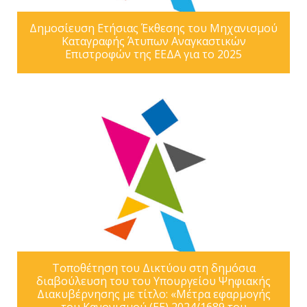
Δημοσίευση Ετήσιας Έκθεσης του Μηχανισμού
Καταγραφής Άτυπων Αναγκαστικών
Επιστροφών της ΕΕΔΑ για το 2025
Τοποθέτηση του Δικτύου στη δημόσια
διαβούλευση του του Υπουργείου Ψηφιακής
Διακυβέρνησης με τίτλο: «Μέτρα εφαρμογής