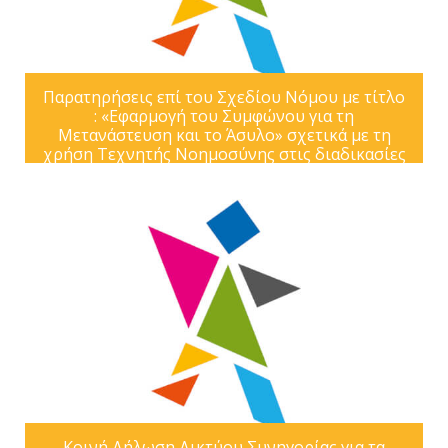
Παρατηρήσεις επί του Σχεδίου Νόμου με τίτλο
: «Εφαρμογή του Συμφώνου για τη
Μετανάστευση και το Άσυλο» σχετικά με τη
χρήση Τεχνητής Νοημοσύνης στις διαδικασίες
ασύλου
Κοινή Δήλωση Δικτύου Συνηγορίας για τα