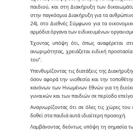
παιδιού, και στη Διακήρυξη των δικαιωµάτ
στην παγκόσµια Διακήρυξη για τα ανθρώπινα 
24), στο Διεθνές Σύµφωνο για τα οικονοµικά
αρµόδια όργανα των ειδικευµένων οργανισµώ
Έχοντας υπόψη ότι, όπως αναφέρεται στ
ανωριµότητας, χρειάζεται ειδική προστασία
του”.
Υπενθυµίζοντας τις διατάξεις της Διακήρυξης
όσον αφορά την υιοθεσία και την τοποθέτησ
κανόνων των Ηνωµένων Εθνών για τη διοίκη
γυναικών και των παιδιών σε περίοδο επείγ
Αναγνωρίζοντας ότι σε όλες τις χώρες του
δοθεί στα παιδιά αυτά ιδιαίτερη προσοχή.
Λαµβάνοντας δεόντως υπόψη τη σηµασία των