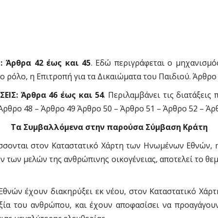
 Άρθρα 42 έως και 45
. Εδώ περιγράφεται ο µηχανισµό
ο ρόλο, η Επιτροπή για τα Δικαιώµατα του Παιδιού. Άρθρο
ΙΣ: Άρθρα 46 έως και 54
. Περιλαµβάνει τις διατάξει
Άρθρο 48 – Άρθρο 49 Άρθρο 50 – Άρθρο 51 – Άρθρο 52 – Άρ
Τα Συµβαλλόµενα στην παρούσα Σύµβαση Κράτη
σσονται στον Καταστατικό Χάρτη των Ηνωµένων Εθνών, η
των µελών της ανθρώπινης οικογένειας, αποτελεί το θεµέ
θνών έχουν διακηρύξει εκ νέου, στον Καταστατικό Χάρτ
αξία του ανθρώπου, και έχουν αποφασίσει να προαγάγο