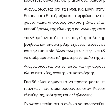
καλύτερες συνθήκες ζωής µέσα στα πλαίσια µ
Αναγνωρίζοντας ότι τα Ηνωµένα Έθνη, στην
δικαιώµατα διακήρυξαν και συµφώνησαν ότι 
χωρίς καµία απολύτως διάκριση ιδίως εξαι
πεποιθήσεων, της εθνικής ή κοινωνικής κατα
Υπενθυµίζοντας ότι, στην παγκόσµια Διακή
βοήθεια και υποστήριξη, Έχοντας πεισθεί ό
και την ευηµερία όλων των µελών της, και ιδ
να διαδραµατίσει πληρέστερα το ρόλο της στ
Αναγνωρίζοντας ότι το παιδί, για την αρµον
κλίµα ευτυχίας, αγάπης και κατανόησης.
Επειδή είναι σηµαντικό να προετοιµαστεί 
ιδανικών που διακηρύσσονται στον Καταστ
ελευθερίας, ισότητας και αλληλεγγύης.
Έχοντας υπόψη ότι η ανάγκη να παρασχεθεί 