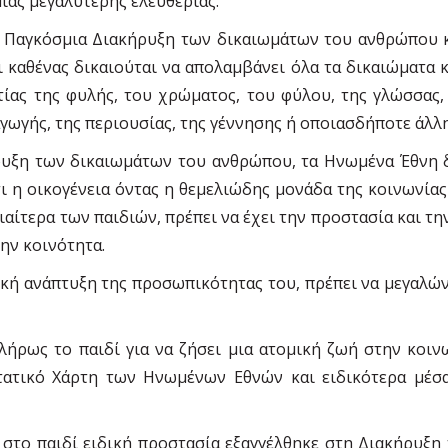
ιας µεγαλύτερης ελευθερίας.
 Παγκόσµια Διακήρυξη των δικαιωµάτων του ανθρώπου κα
καθένας δικαιούται να απολαµβάνει όλα τα δικαιώµατα κα
τίας της φυλής, του χρώµατος, του φύλου, της γλώσσας,
γωγής, της περιουσίας, της γέννησης ή οποιασδήποτε άλλ
ρυξη των δικαιωµάτων του ανθρώπου, τα Ηνωµένα Έθνη δι
τι η οικογένεια όντας η θεµελιώδης µονάδα της κοινωνίας
ιαίτερα των παιδιών, πρέπει να έχει την προστασία και τ
ην κοινότητα.
ική ανάπτυξη της προσωπικότητας του, πρέπει να µεγαλών
πλήρως το παιδί για να ζήσει µια ατοµική ζωή στην κοιν
ατικό Χάρτη των Ηνωµένων Εθνών και ειδικότερα µέσα 
στο παιδί ειδική προστασία εξαγγέλθηκε στη Διακήρυξη 