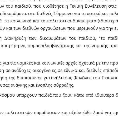
ων του παιδιού, που υιοθέτησε η Γενική Συνέλευση στι
δικαιώµατα, στο διεθνές Σύµφωνο για τα αστικά και πολι
, τα κοινωνικά και τα πολιτιστικά δικαιώµατα (ιδιαίτερ
ν και των διεθνών οργανώσεων που µεριµνούν για την ευ
η Διακήρυξη των δικαιωµάτων του παιδιού, “το παιδί
 και µέριµνα, συµπεριλαµβανόµενης και της νοµικής προ
 για τις νοµικές και κοινωνικές αρχές σχετικά µε την πρ
η σε ανάδοχες οικογένειες σε εθνικό και διεθνές επίπεδ
ση της δικαιοσύνης για ανήλικους (Κανόνες του Πεκίνου)
ουσας ανάγκης και ένοπλης σύρραξης.
 κόσµου υπάρχουν παιδιά που ζουν κάτω από ιδιαίτερα δύ
 πολιτιστικών παραδόσεων και αξιών κάθε λαού για τη