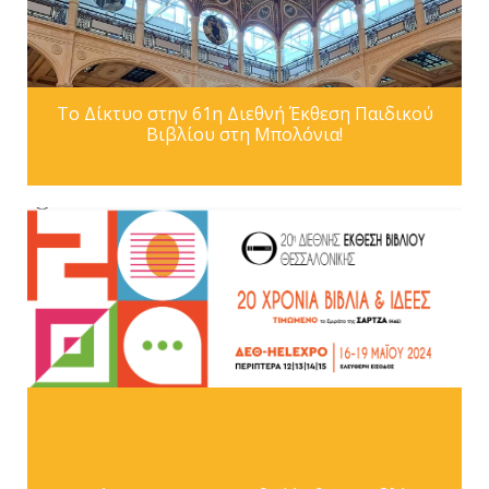
Το Δίκτυο στην 61η Διεθνή Έκθεση Παιδικού
Βιβλίου στη Μπολόνια!