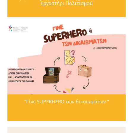
Εργαστήρι Πολιτισμού
"Γίνε SUPERHERO των δικαιωμάτων "