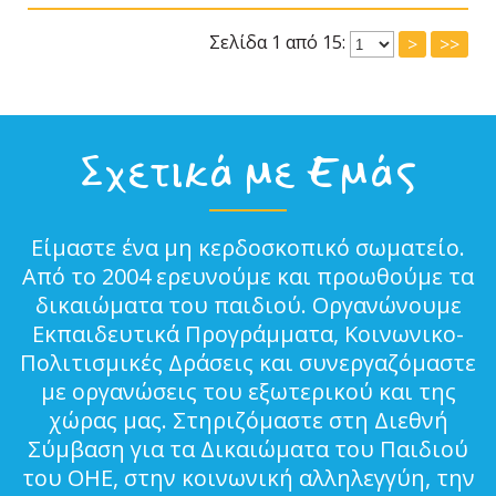
Σελίδα 1 από 15:
>
>>
Σχετικά με Εμάς
Είμαστε ένα μη κερδοσκοπικό σωματείο.
Από το 2004 ερευνούμε και προωθούμε τα
δικαιώματα του παιδιού. Οργανώνουμε
Εκπαιδευτικά Προγράμματα, Κοινωνικο-
Πολιτισμικές Δράσεις και συνεργαζόμαστε
με οργανώσεις του εξωτερικού και της
χώρας μας. Στηριζόμαστε στη Διεθνή
Σύμβαση για τα Δικαιώματα του Παιδιού
του ΟΗΕ, στην κοινωνική αλληλεγγύη, την