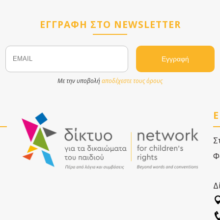
ΕΓΓΡΑΦΗ ΣΤΟ NEWSLETTER
Email
Name
Με την υποβολή
αποδέχεστε τους όρους
Ε
Σ
Φ
Δ