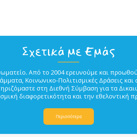
Σχετικά με Εμάς
σωματείο. Από το 2004 ερευνούμε και προωθού
μματα, Κοινωνικο-Πολιτισμικές Δράσεις και 
τηριζόμαστε στη Διεθνή Σύμβαση για τα Δικα
ισμική διαφορετικότητα και την εθελοντική π
Περισσότερα