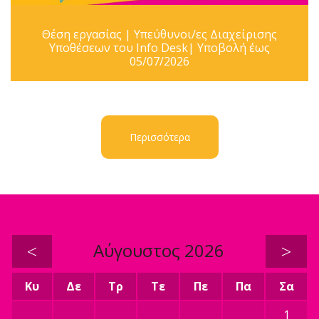
Θέση εργασίας | Υπεύθυνοι/ες Διαχείρισης
Υποθέσεων του Info Desk| Υποβολή έως
05/07/2026
Περισσότερα
<
Αύγουστος 2026
>
Κυ
Δε
Τρ
Τε
Πε
Πα
Σα
1