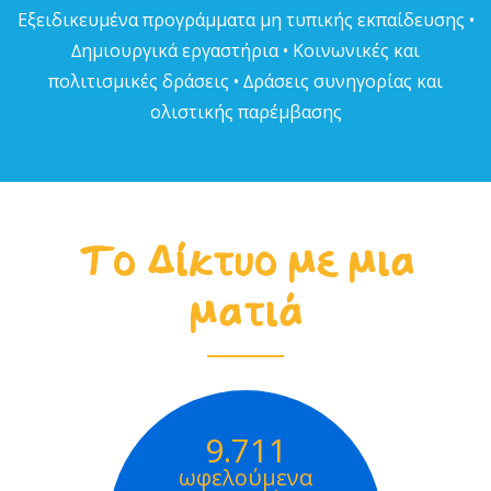
Εξειδικευµένα προγράµµατα µη τυπικής εκπαίδευσης •
∆ηµιουργικά εργαστήρια • Κοινωνικές και
πολιτισµικές δράσεις • ∆ράσεις συνηγορίας και
ολιστικής παρέµβασης
Το Δίκτυο με μια
ματιά
9.711
ωφελούμενα