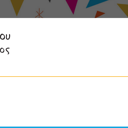
ου
ος