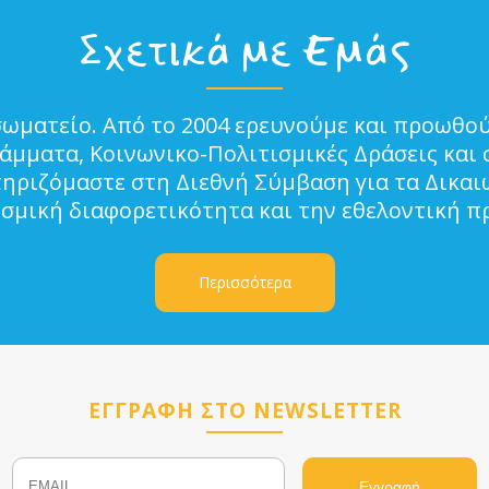
Σχετικά με Εμάς
σωματείο. Από το 2004 ερευνούμε και προωθού
μματα, Κοινωνικο-Πολιτισμικές Δράσεις και 
τηριζόμαστε στη Διεθνή Σύμβαση για τα Δικα
ισμική διαφορετικότητα και την εθελοντική π
Περισσότερα
ΕΓΓΡΑΦΗ ΣΤΟ NEWSLETTER
Email
Name