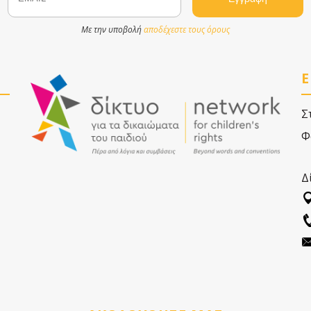
Με την υποβολή
αποδέχεστε τους όρους
Ε
Σ
Φ
Δ