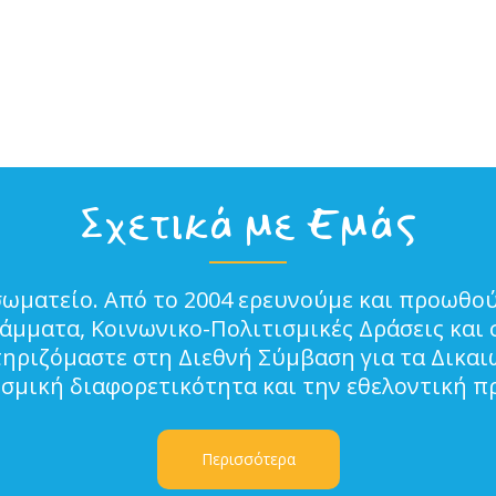
Σχετικά με Εμάς
σωματείο. Από το 2004 ερευνούμε και προωθού
μματα, Κοινωνικο-Πολιτισμικές Δράσεις και 
τηριζόμαστε στη Διεθνή Σύμβαση για τα Δικα
ισμική διαφορετικότητα και την εθελοντική π
Περισσότερα