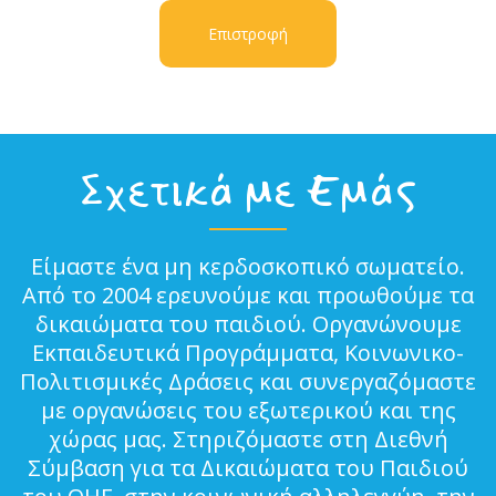
Επιστροφή
Σχετικά με Εμάς
Είμαστε ένα μη κερδοσκοπικό σωματείο.
Από το 2004 ερευνούμε και προωθούμε τα
δικαιώματα του παιδιού. Οργανώνουμε
Εκπαιδευτικά Προγράμματα, Κοινωνικο-
Πολιτισμικές Δράσεις και συνεργαζόμαστε
με οργανώσεις του εξωτερικού και της
χώρας μας. Στηριζόμαστε στη Διεθνή
Σύμβαση για τα Δικαιώματα του Παιδιού