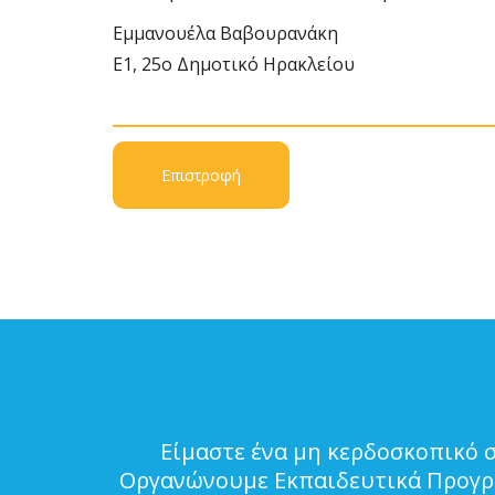
Εμμανουέλα Βαβουρανάκη
Ε1, 25ο Δημοτικό Ηρακλείου
Επιστροφή
Είμαστε ένα μη κερδοσκοπικό 
Οργανώνουμε Εκπαιδευτικά Προγρά