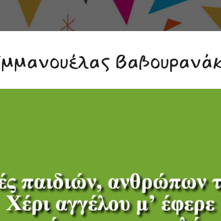
Εμμανουέλας Βαβουρανά