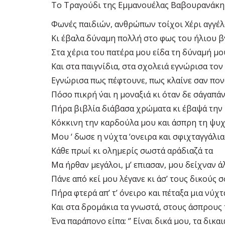
Το Τραγούδι της Εμμανουέλας Βαβουρανάκη
Φωνές παιδιών, ανθρώπων τοίχοι Χέρι αγγέλ
Κι έβαλα δύναμη πολλή στο φως του ήλιου 
Στα χέρια του πατέρα μου είδα τη δύναμή μο
Και στα παιγνίδια, στα σχολειά εγνώρισα το
Εγνώρισα πως πέφτουνε, πως κλαίνε σαν πον
Πόσο πικρή ΄ναι η μοναξιά κι όταν δε σ΄αγαπά
Πήρα βιβλία διάβασα χρώματα κι έβαψά την
Κόκκινη την καρδούλα μου και άσπρη τη ψυ
Μου ‘ δωσε η νύχτα ‘ονειρα και σφιχταγγάλια
Κάθε πρωί κι ολημερίς σωστά αράδιαζά τα
Μα ήρθαν μεγάλοι, μ’ επιασαν, μου δείχναν 
Πάνε από κεί μου λέγανε κι άσ’ τους δικούς 
Πήρα φτερά απ’ τ’ όνειρο και πέταξα μια νύχτ
Και στα δρομάκια τα γνωστά, στους άσπρους
Ένα παράπονο είπα: ‘’ Είναι δικά μου, τα δικαι