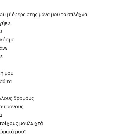
ου μ’ έφερε στης μάνα μου τα σπλάχνα
βγήκα
υ
ν κόσμο
άνε
νε
χή μου
σά τα
άλλους δρόμους
σου μόνους
α
 τοίχους μουλωχτά
ώματά μου’’.