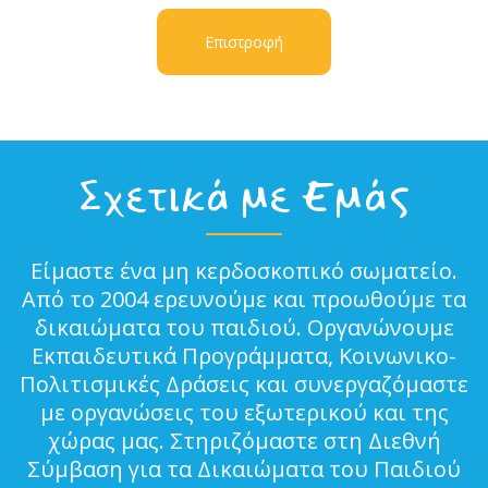
Επιστροφή
Σχετικά με Εμάς
Είμαστε ένα μη κερδοσκοπικό σωματείο.
Από το 2004 ερευνούμε και προωθούμε τα
δικαιώματα του παιδιού. Οργανώνουμε
Εκπαιδευτικά Προγράμματα, Κοινωνικο-
Πολιτισμικές Δράσεις και συνεργαζόμαστε
με οργανώσεις του εξωτερικού και της
χώρας μας. Στηριζόμαστε στη Διεθνή
Σύμβαση για τα Δικαιώματα του Παιδιού