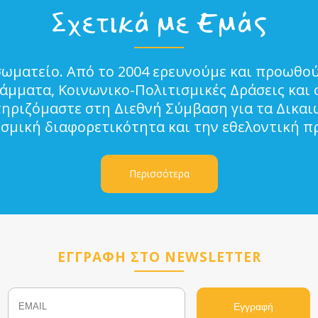
Σχετικά με Εμάς
σωματείο. Από το 2004 ερευνούμε και προωθού
μματα, Κοινωνικο-Πολιτισμικές Δράσεις και 
τηριζόμαστε στη Διεθνή Σύμβαση για τα Δικα
ισμική διαφορετικότητα και την εθελοντική π
Περισσότερα
ΕΓΓΡΑΦΗ ΣΤΟ NEWSLETTER
Email
Name