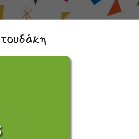
ατουδάκη