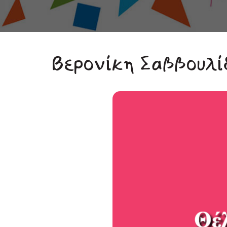
Βερονίκη Σαββουλί