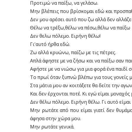
Προτιμώ να παίξω, να γελάσω.
Μην βλέπεις που βρίσκομαι εδώ και προσπα
Δεν μου αρέσει αυτό που ζω αλλά δεν αλλάζει
Θέλω να τρέξω,θέλω να πέσω,θέλω να παίξω
Δεν θελω πόλεμο. Ειρήνη θέλω!
Γι'αυτό ήρθα εδώ.
Ζω αλλά κρυώνω, παίζω με τις πέτρες.
Απλά άφηστε με να ζήσω και να παίξω σαν παι
Αφήστε με να νιώσω για μια φορά ένα παιδί σ
Το πρωί όταν ξυπνώ βλέπω για τους γονείς μ
Στα μάτια μου αν κοιτάξετε θα δείτε την αγων
Και δεν έρχονται ποτέ. Κι εγώ είμαι μοναχός 
Δεν θέλω πόλεμο. Ειρήνη θέλω. Γι αυτό είμαι
Μην ρωτάτε από που είμαι γιατί δεν θυμάμα
άφησα στην χώρα μου.
Μην ρωτάτε γενικά.