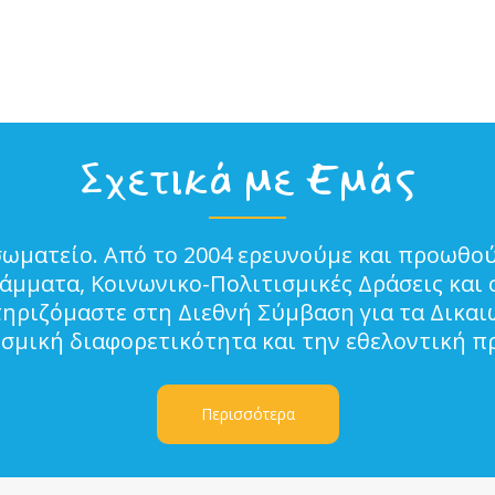
Σχετικά με Εμάς
σωματείο. Από το 2004 ερευνούμε και προωθού
μματα, Κοινωνικο-Πολιτισμικές Δράσεις και 
τηριζόμαστε στη Διεθνή Σύμβαση για τα Δικα
ισμική διαφορετικότητα και την εθελοντική π
Περισσότερα