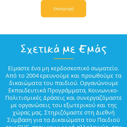
Επιστροφή
Σχετικά με Εμάς
Είμαστε ένα μη κερδοσκοπικό σωματείο.
Από το 2004 ερευνούμε και προωθούμε τα
δικαιώματα του παιδιού. Οργανώνουμε
Εκπαιδευτικά Προγράμματα, Κοινωνικο-
Πολιτισμικές Δράσεις και συνεργαζόμαστε
με οργανώσεις του εξωτερικού και της
χώρας μας. Στηριζόμαστε στη Διεθνή
Σύμβαση για τα Δικαιώματα του Παιδιού