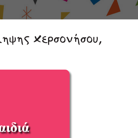
ληψης Χερσονήσου,