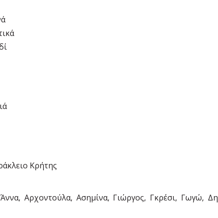
νά
τικά
δί
ιά
ράκλειο Κρήτης
 Άννα, Αρχοντούλα, Ασημίνα, Γιώργος, Γκρέσι, Γωγώ, Δη