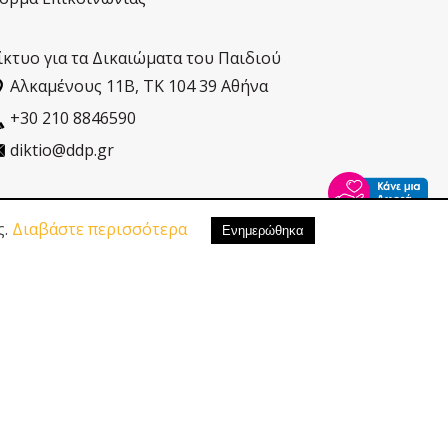
ίκτυο για τα Δικαιώματα του Παιδιού
Αλκαµένους 11Β, ΤΚ 104 39 Αθήνα
+30 210 8846590
diktio@ddp.gr
ς.
Διαβάστε περισσότερα
τασίας Προσωπικών Δεδοµένων
|
Πολιτική Cookies