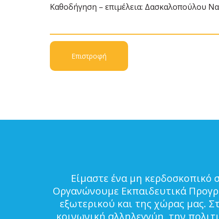
Καθοδήγηση – επιμέλεια: Δασκαλοπούλου Να
Επιστροφή
Είμαστε ένα μη κερδοσκοπικό 
Οργανώνουμε Εκπαιδευτικά Προγρά
εξωτερικού και της χώρας μας. Σ
κοινωνική αλληλεγγύη, την πολιτ