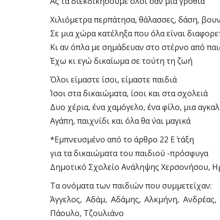
Ας τα διεκδικήσουμε όλοι σαν μια γροθιά
Χιλιόμετρα περπάτησα, θάλασσες, δάση, βου
Σε μια χώρα κατέληξα που όλα είναι διαφορε
Κι αν όπλα με σημάδευαν στο στέρνο από παι
Έχω κι εγώ δικαίωμα σε τούτη τη ζωή
Όλοι είμαστε ίσοι, είμαστε παιδιά
Ίσοι στα δικαιώματα, ίσοι και στα σχολειά
Δυο χέρια, ένα χαμόγελο, ένα φίλο, μια αγκαλ
Αγάπη, παιχνίδι και όλα θα ΄ναι μαγικά
*Εμπνευσμένο από το άρθρο 22 Ε΄ τάξη
για τα δικαιώματα του παιδιού -πρόσφυγα
Δημοτικό Σχολείο Ανάληψης Χερσονήσου, Η
Τα ονόματα των παιδιών που συμμετείχαν:
Άγγελος, Αδάμ, Αδάμης, Αλκμήνη, Ανδρέας,
Πάουλο, Τζουλιάνο