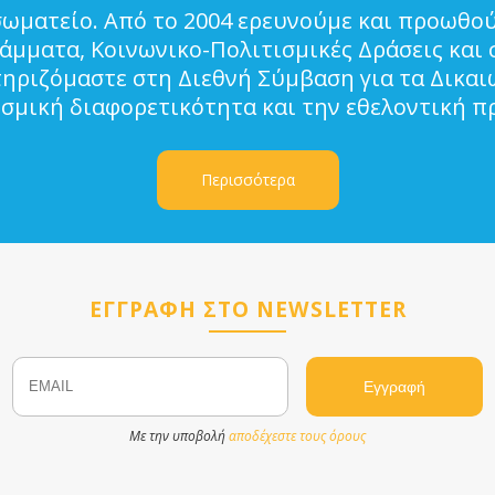
σωματείο. Από το 2004 ερευνούμε και προωθού
μματα, Κοινωνικο-Πολιτισμικές Δράσεις και 
τηριζόμαστε στη Διεθνή Σύμβαση για τα Δικα
ισμική διαφορετικότητα και την εθελοντική π
Περισσότερα
ΕΓΓΡΑΦΗ ΣΤΟ NEWSLETTER
Email
Name
Με την υποβολή
αποδέχεστε τους όρους