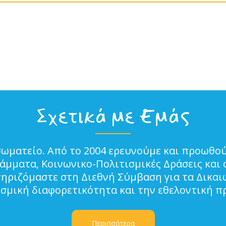
Σχετικά με Εμάς
σωματείο. Από το 2004 ερευνούμε και προωθού
μματα, Κοινωνικο-Πολιτισμικές Δράσεις και 
τηριζόμαστε στη Διεθνή Σύμβαση για τα Δικα
ισμική διαφορετικότητα και την εθελοντική π
Περισσότερα