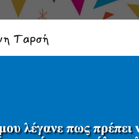
ήνη Ταρσή