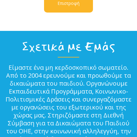
Επιστροφή
Σχετικά με Εμάς
Είμαστε ένα μη κερδοσκοπικό σωματείο.
Από το 2004 ερευνούμε και προωθούμε τα
δικαιώματα του παιδιού. Οργανώνουμε
Εκπαιδευτικά Προγράμματα, Κοινωνικο-
Πολιτισμικές Δράσεις και συνεργαζόμαστε
με οργανώσεις του εξωτερικού και της
χώρας μας. Στηριζόμαστε στη Διεθνή
Σύμβαση για τα Δικαιώματα του Παιδιού
του ΟΗΕ, στην κοινωνική αλληλεγγύη, την