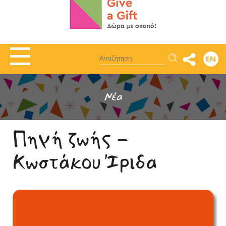
Αναζήτηση
EN
Νέα
Πηγή ζωής -
Κωστάκου Ίριδα