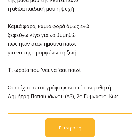
της μάνα μου της κείπει πολύ
η αθώα παιδική μου η ψυχή
Καμιά φορά, καμιά φορά όμως εγώ
ξεφεύγω λίγο για να θυμηθώ
πώς ήταν όταν ήμουνα παιδί
για να της ομορφύνω τη ζωή
Τι ωραία που 'ναι να 'σαι παιδί
Οι στίχοι αυτοί γράφτηκαν από τον μαθητή
Δημήτρη Παπαϊωάννου (Α3), 2ο Γυμνάσιο, Κως
Επιστροφή