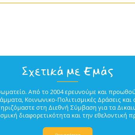
Σχετικά με Εμάς
σωματείο. Από το 2004 ερευνούμε και προωθού
μματα, Κοινωνικο-Πολιτισμικές Δράσεις και 
τηριζόμαστε στη Διεθνή Σύμβαση για τα Δικα
ισμική διαφορετικότητα και την εθελοντική π