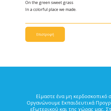
On the green sweet grass
In a colorful place we made.
Επιστροφή
Είμαστε ένα μη κερδοσκοπικό 
Οργανώνουμε Εκπαιδευτικά Προγρά
εξωτερικού και της χώρας μας. Σ