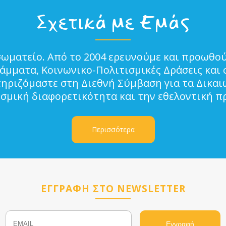
Σχετικά με Εμάς
σωματείο. Από το 2004 ερευνούμε και προωθού
μματα, Κοινωνικο-Πολιτισμικές Δράσεις και 
τηριζόμαστε στη Διεθνή Σύμβαση για τα Δικα
ισμική διαφορετικότητα και την εθελοντική π
Περισσότερα
ΕΓΓΡΑΦΗ ΣΤΟ NEWSLETTER
Email
Name