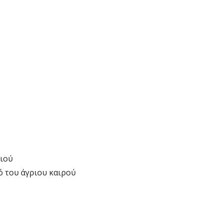
ριού
ό του άγριου καιρού