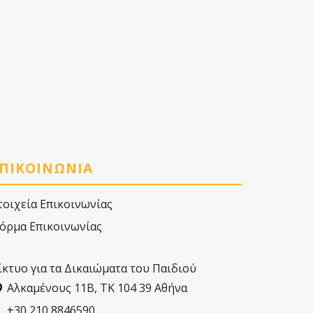
ΠΙΚΟΙΝΩΝΙΑ
τοιχεία Επικοινωνίας
όρμα Επικοινωνίας
ίκτυο για τα Δικαιώματα του Παιδιού
Αλκαµένους 11Β, ΤΚ 104 39 Αθήνα
+30 210 8846590