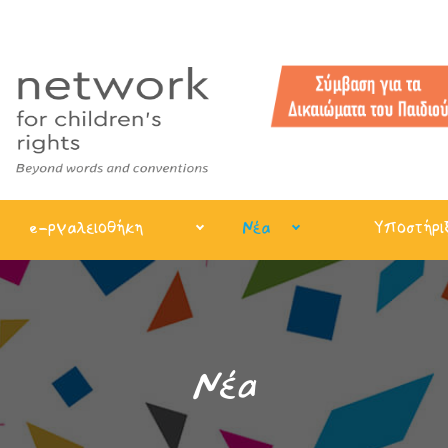
e-ργαλειοθήκη
Νέα
Υποστήρι
Νέα