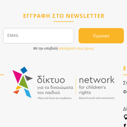
ΕΓΓΡΑΦΗ ΣΤΟ NEWSLETTER
Email
Name
Με την υποβολή
αποδέχεστε τους όρους
Ε
Σ
Φ
Δ