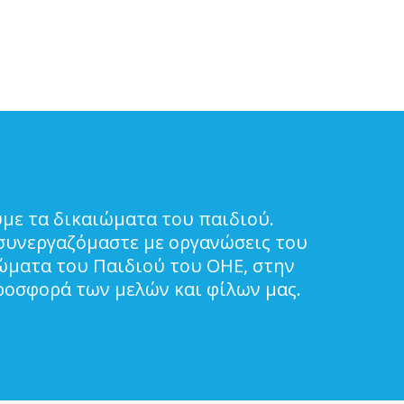
με τα δικαιώματα του παιδιού.
συνεργαζόμαστε με οργανώσεις του
ιώματα του Παιδιού του ΟΗΕ, στην
ροσφορά των μελών και φίλων μας.