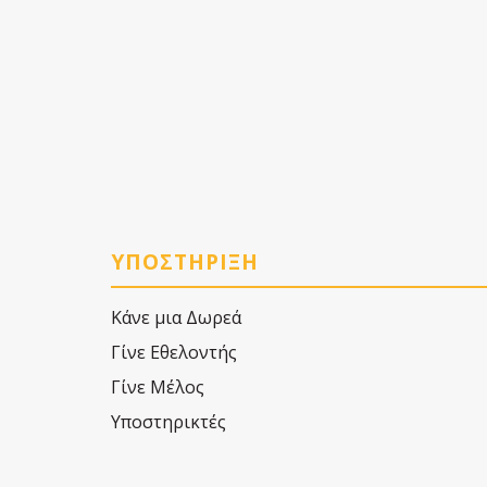
ΥΠΟΣΤΗΡΙΞΗ
Κάνε μια Δωρεά
Γίνε Εθελοντής
Γίνε Μέλος
Υποστηρικτές