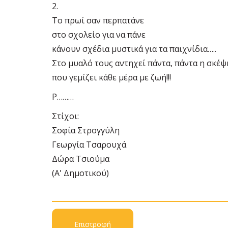
2.
Το πρωί σαν περπατάνε
στο σχολείο για να πάνε
κάνουν σχέδια μυστικά για τα παιχνίδια…..
Στο μυαλό τους αντηχεί πάντα, πάντα η σκέψ
που γεμίζει κάθε μέρα με ζωή!!!
Ρ………
Στίχοι:
Σοφία Στρογγύλη
Γεωργία Τσαρουχά
Δώρα Τσιούμα
(Α' Δημοτικού)
Επιστροφή