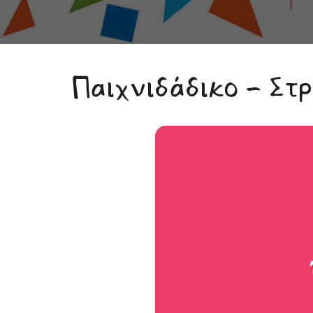
Παιχνιδάδικο - Στ