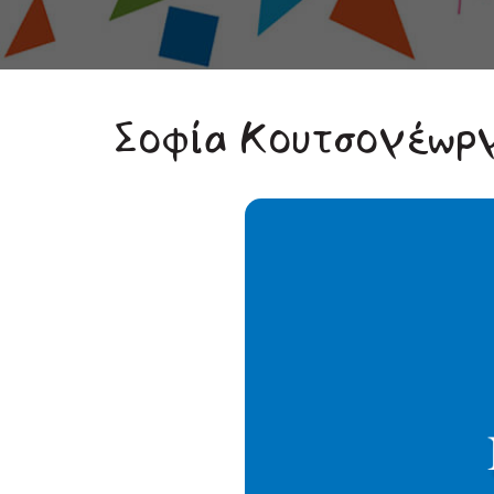
Σοφία Κουτσογέωρ