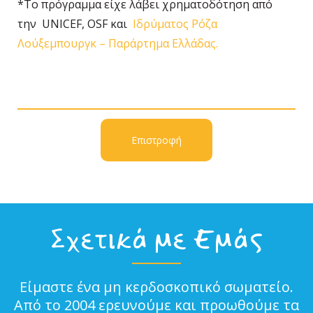
*To πρόγραμμα είχε λάβει χρηματοδότηση από
την UNICEF, OSF και
Ιδρύματος Ρόζα
Λούξεμπουργκ – Παράρτημα Ελλάδας.
Επιστροφή
Σχετικά με Εμάς
Είμαστε ένα μη κερδοσκοπικό σωματείο.
Από το 2004 ερευνούμε και προωθούμε τα