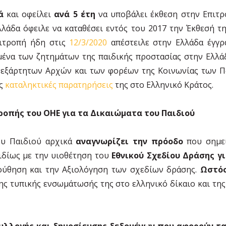
ά
και οφείλει
ανά 5 έτη
να υποβάλει έκθεση στην Επιτρο
λάδα όφειλε να καταθέσει εντός του 2017 την Έκθεσή τη
πιτροπή ήδη στις
12/3/2020
απέστειλε στην Ελλάδα έγγρ
μένα των ζητημάτων της παιδικής προστασίας στην Ελλ
Ανεξάρτητων Αρχών και των φορέων της Κοινωνίας των 
ις
καταληκτικές παρατηρήσεις
της στο Ελληνικό Κράτος.
ροπής του ΟΗΕ για τα Δικαιώματα του Παιδιού
ου Παιδιού αρχικά
αναγνωρίζει την πρόοδο
που σημεί
ιδίως με την υιοθέτηση του
Εθνικού Σχεδίου Δράσης γ
ούθηση και την Αξιολόγηση των σχεδίων δράσης.
Ωστό
ης τυπικής ενσωμάτωσής της στο ελληνικό δίκαιο και της
υλλογής και δημοσίευσης δεδομένων που αφορούν τ