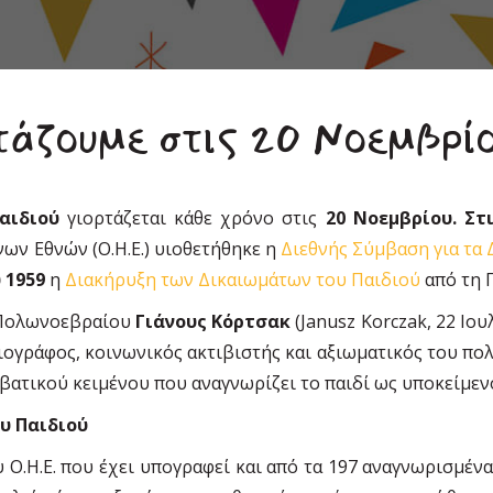
τάζουμε στις 20 Νοεμβρίο
αιδιού
γιορτάζεται κάθε χρόνο στις
20 Νοεμβρίου. Στ
ων Εθνών (Ο.Η.Ε.) υιοθετήθηκε η
Διεθνής Σύμβαση για τα 
 1959
η
Διακήρυξη των Δικαιωμάτων του Παιδιού
από τη Γ
υ Πολωνοεβραίου
Γιάνους Κόρτσακ
(Janusz Korczak, 22 Ιου
ιογράφος, κοινωνικός ακτιβιστής και αξιωματικός του πο
ατικού κειμένου που αναγνωρίζει το παιδί ως υποκείμεν
υ Παιδιού
Ο.Η.Ε. που έχει υπογραφεί και από τα 197 αναγνωρισμένα 