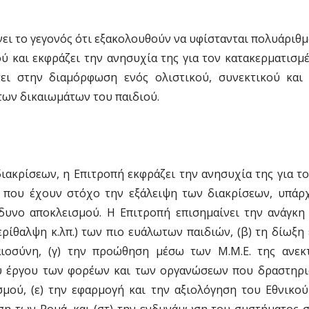
ει το γεγονός ότι εξακολουθούν να υφίστανται πολυάριθμα
ύ και εκφράζει την ανησυχία της για τον κατακερματισμ
σει στην διαμόρφωση ενός ολιστικού, συνεκτικού και
των δικαιωμάτων του παιδιού.
ιακρίσεων, η Επιτροπή εκφράζει την ανησυχία της για το
 που έχουν στόχο την εξάλειψη των διακρίσεων, υπάρ
νδυνο αποκλεισμού. Η Επιτροπή επισημαίνει την ανάγκη
ερίθαλψη κ.λπ.) των πιο ευάλωτων παιδιών, (β) τη δίωξ
ιοσύνη, (γ) την προώθηση μέσω των Μ.Μ.Ε. της ανεκτ
ου έργου των φορέων και των οργανώσεων που δραστηρι
μού, (ε) την εφαρμογή και την αξιολόγηση του Εθνικο
ση των Ρομά, και (στ) την ενδυνάμωση του συστήματος 