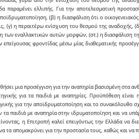
α παραμένει ελλιπής. Για την αποτελεσματική προστασ
αποϊδρυματοποίηση, (β) η διασφάλιση ότι ο οικογενειακό
ς, (γ) η περαιτέρω ενίσχυση του θεσμού της αναδοχής, (δ
ση των εναλλακτικών αυτών μορφών, (στ.) η διασφάλιση τ
ων επείγουσας φροντίδας μέσω μίας διαθεματικής προσέγγ
θήσει μια προσέγγιση για την αναπηρία βασισμένη στα αν
τηγικής για τα παιδιά με αναπηρίες. Προϋπόθεση είναι
ηγικής για την αποϊδρυματοποίηση και το συνακόλουθο σχ
 τα παιδιά με αναπηρία στην ιδρυματοποίηση και να υπάρ
ίνοντας, η Επιτροπή καλεί επειγόντως την Ελλάδα να δι
να τα απομακρύνει για την προστασία τους, καθώς και να