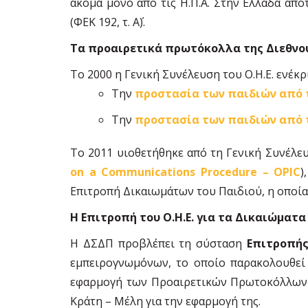
ακόμα μόνο από τις Η.Π.Α. Στην Ελλάδα απ
(ΦΕΚ 192, τ. Α΄).
Τα προαιρετικά πρωτόκολλα της Διεθνού
Το 2000 η Γενική Συνέλευση του Ο.Η.Ε. ενέκ
Την
προστασία των παιδιών από 
Την
προστασία των παιδιών από 
Το 2011 υιοθετήθηκε από τη Γενική Συνέλευ
on a Communications Procedure – OPIC
)
Επιτροπή Δικαιωμάτων του Παιδιού, η οποί
Η Επιτροπή του Ο.Η.Ε. για τα Δικαιώματα
Η ΔΣΔΠ προβλέπει τη σύσταση
Επιτροπής
εμπειρογνωμόνων, το οποίο παρακολουθεί
εφαρμογή των Προαιρετικών Πρωτοκόλλων 
Κράτη – Μέλη για την εφαρμογή της.