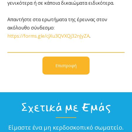
γενικότερα ή σε κάποια δικαιώματα ειδικότερα.
Απαντήστε στα ερωτήματα της έρευνας στον
ακόλουθο σύνδεσμο:
https://forms.gle/cjXu3QVXQj32nJyZA
.
Επιστροφή
Σχετικά με Εμάς
Είμαστε ένα μη κερδοσκοπικό σωματείο.