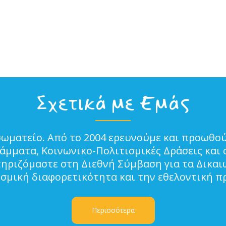
Σχετικά με Εμάς
σωματείο. Από το 2004 ερευνούμε και προωθού
μματα, Κοινωνικο-Πολιτισμικές Δράσεις και 
τηριζόμαστε στη Διεθνή Σύμβαση για τα Δικα
ισμική διαφορετικότητα και την εθελοντική π
Περισσότερα