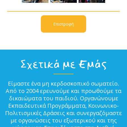
Επιστροφή
Σχετικά με Εμάς
Είμαστε ένα μη κερδοσκοπικό σωματείο.
Από το 2004 ερευνούμε και προωθούμε τα
δικαιώματα του παιδιού. Οργανώνουμε
Εκπαιδευτικά Προγράμματα, Κοινωνικο-
Πολιτισμικές Δράσεις και συνεργαζόμαστε
με οργανώσεις του εξωτερικού και της