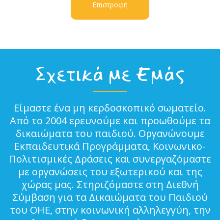
Επιστροφή
Σχετικά με Εμάς
Είμαστε ένα μη κερδοσκοπικό σωματείο.
Από το 2004 ερευνούμε και προωθούμε τα
δικαιώματα του παιδιού. Οργανώνουμε
Εκπαιδευτικά Προγράμματα, Κοινωνικο-
Πολιτισμικές Δράσεις και συνεργαζόμαστε
με οργανώσεις του εξωτερικού και της
χώρας μας. Στηριζόμαστε στη Διεθνή
Σύμβαση για τα Δικαιώματα του Παιδιού
του ΟΗΕ, στην κοινωνική αλληλεγγύη, την