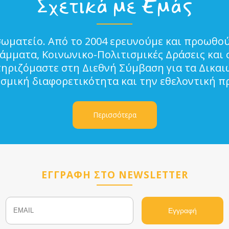
Σχετικά με Εμάς
σωματείο. Από το 2004 ερευνούμε και προωθού
μματα, Κοινωνικο-Πολιτισμικές Δράσεις και 
τηριζόμαστε στη Διεθνή Σύμβαση για τα Δικα
ισμική διαφορετικότητα και την εθελοντική π
Περισσότερα
ΕΓΓΡΑΦΗ ΣΤΟ NEWSLETTER
Email
Name