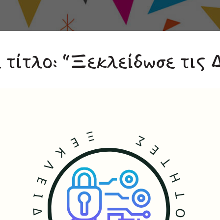
τίτλο: “Ξεκλείδωσε τις Δ