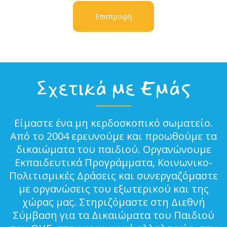
Επιστροφή
Σχετικά με Εμάς
Είμαστε ένα μη κερδοσκοπικό σωματείο.
Από το 2004 ερευνούμε και προωθούμε τα
δικαιώματα του παιδιού. Οργανώνουμε
Εκπαιδευτικά Προγράμματα, Κοινωνικο-
Πολιτισμικές Δράσεις και συνεργαζόμαστε
με οργανώσεις του εξωτερικού και της
χώρας μας. Στηριζόμαστε στη Διεθνή
Σύμβαση για τα Δικαιώματα του Παιδιού