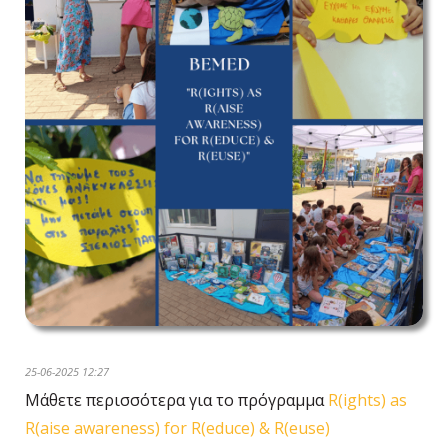
25-06-2025 12:27
Μάθετε περισσότερα για το πρόγραμμα
R(ights) as
R(aise awareness) for R(educe) & R(euse)