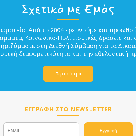
Σχετικά με Εμάς
σωματείο. Από το 2004 ερευνούμε και προωθού
μματα, Κοινωνικο-Πολιτισμικές Δράσεις και 
τηριζόμαστε στη Διεθνή Σύμβαση για τα Δικα
ισμική διαφορετικότητα και την εθελοντική π
Περισσότερα
ΕΓΓΡΑΦΗ ΣΤΟ NEWSLETTER
Email
Name