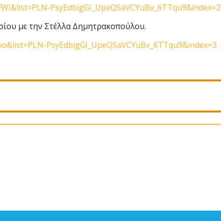
FFWI&list=PLN-PsyEdbigGI_UpeQSaVCYuBv_6TTqu9&index=2
ηρίου με την Στέλλα Δημητρακοπούλου.
Hoo&list=PLN-PsyEdbigGI_UpeQSaVCYuBv_6TTqu9&index=3