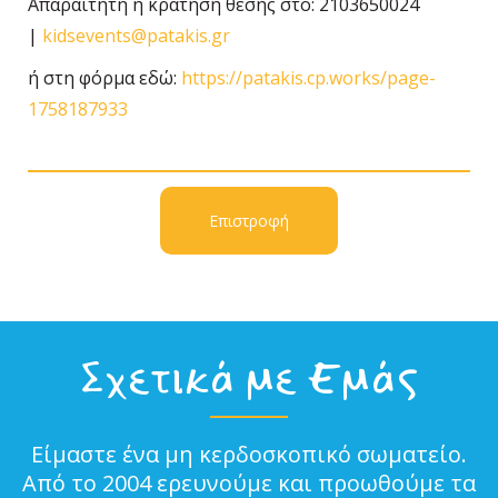
Απαραίτητη η κράτηση θέσης στo: 2103650024
|
kidsevents@patakis.gr
ή στη φόρμα εδώ:
https://patakis.cp.works/page-
1758187933
Επιστροφή
Σχετικά με Εμάς
Είμαστε ένα μη κερδοσκοπικό σωματείο.
Από το 2004 ερευνούμε και προωθούμε τα