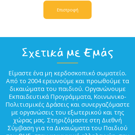
Επιστροφή
Σχετικά με Εμάς
Είμαστε ένα μη κερδοσκοπικό σωματείο.
Από το 2004 ερευνούμε και προωθούμε τα
δικαιώματα του παιδιού. Οργανώνουμε
Εκπαιδευτικά Προγράμματα, Κοινωνικο-
Πολιτισμικές Δράσεις και συνεργαζόμαστε
με οργανώσεις του εξωτερικού και της
χώρας μας. Στηριζόμαστε στη Διεθνή
Σύμβαση για τα Δικαιώματα του Παιδιού