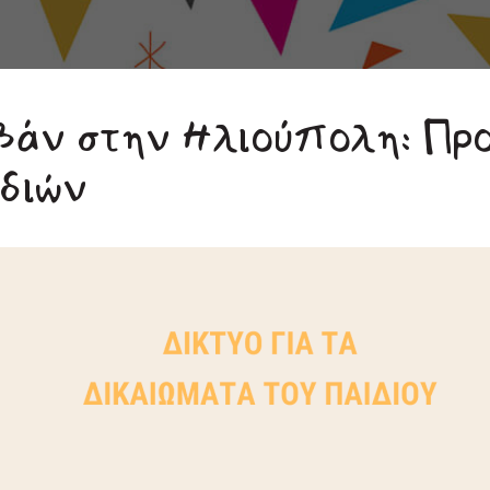
μβάν στην Ηλιούπολη: Πρ
διών