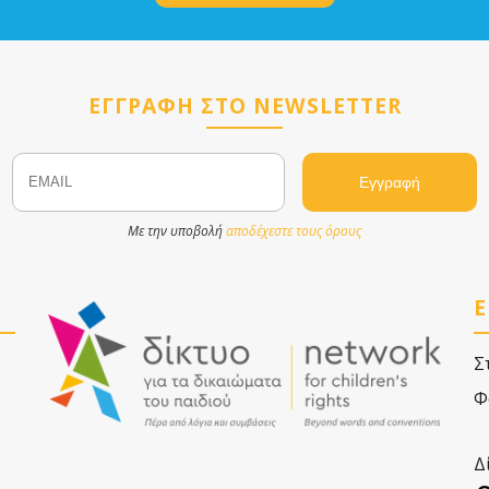
ΕΓΓΡΑΦΗ ΣΤΟ NEWSLETTER
Email
Name
Με την υποβολή
αποδέχεστε τους όρους
Ε
Σ
Φ
Δ