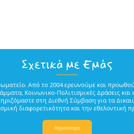
Σχετικά με Εμάς
σωματείο. Από το 2004 ερευνούμε και προωθού
μματα, Κοινωνικο-Πολιτισμικές Δράσεις και 
τηριζόμαστε στη Διεθνή Σύμβαση για τα Δικα
ισμική διαφορετικότητα και την εθελοντική π
Περισσότερα