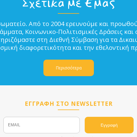
Σχετικά με Εμάς
σωματείο. Από το 2004 ερευνούμε και προωθού
μματα, Κοινωνικο-Πολιτισμικές Δράσεις και 
τηριζόμαστε στη Διεθνή Σύμβαση για τα Δικα
ισμική διαφορετικότητα και την εθελοντική π
Περισσότερα
ΕΓΓΡΑΦΗ ΣΤΟ NEWSLETTER
Email
Name