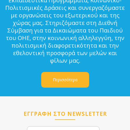
Εκπαιδευτικά Προγράμματα, Κοινωνικο-
Πολιτισμικές Δράσεις και συνεργαζόμαστε
με οργανώσεις του εξωτερικού και της
χώρας μας. Στηριζόμαστε στη Διεθνή
Σύμβαση για τα Δικαιώματα του Παιδιού
του ΟΗΕ, στην κοινωνική αλληλεγγύη, την
πολιτισμική διαφορετικότητα και την
εθελοντική προσφορά των μελών και
φίλων μας.
Περισσότερα
ΕΓΓΡΑΦΗ ΣΤΟ NEWSLETTER
Email
Name