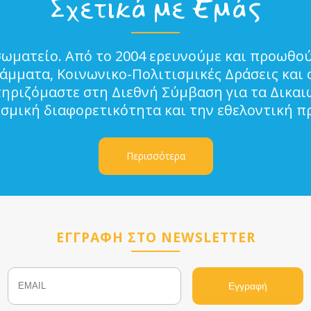
Σχετικά με Εμάς
σωματείο. Από το 2004 ερευνούμε και προωθού
μματα, Κοινωνικο-Πολιτισμικές Δράσεις και 
τηριζόμαστε στη Διεθνή Σύμβαση για τα Δικα
ισμική διαφορετικότητα και την εθελοντική π
Περισσότερα
ΕΓΓΡΑΦΗ ΣΤΟ NEWSLETTER
Email
Name