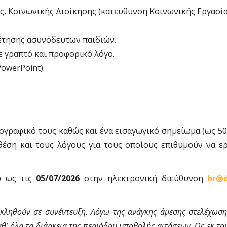
ς, Κοινωνικής Διοίκησης (κατεύθυνση Κοινωνικής Εργασία
ρέτησης ασυνόδευτων παιδιών.
ε γραπτό και προφορικό λόγο.
PowerPoint).
ογραφικό τους καθώς και ένα εισαγωγικό σημείωμα (ως 50
έση και τους λόγους για τους οποίους επιθυμούν να ερ
ω ως τις
05/07/2026
στην ηλεκτρονική διεύθυνση
hr@d
ηθούν σε συνέντευξη. Λόγω της ανάγκης άμεσης στελέχωσης
θ’ όλη τη διάρκεια της περιόδου υποβολής αιτήσεων. Ως εκ το